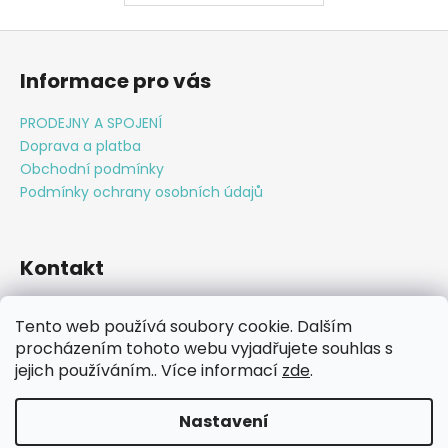
Z
á
Informace pro vás
p
a
PRODEJNY A SPOJENÍ
t
Doprava a platba
í
Obchodní podmínky
Podmínky ochrany osobních údajů
Kontakt
info
@
ctnostizhor.cz
Tento web používá soubory cookie. Dalším
778 766 527
procházením tohoto webu vyjadřujete souhlas s
Ctnosti z hor
jejich používáním.. Více informací
zde
.
Nastavení