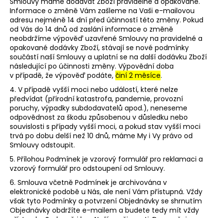
Smlouvy máme dodávat Zboží pravidelně a opakovaně.
Informace o změně Vám zašleme na Vaši e-mailovou
adresu nejméně 14 dní před účinností této změny. Pokud
od Vás do 14 dnů od zaslání informace o změně
neobdržíme výpověď uzavřené Smlouvy na pravidelné a
opakované dodávky Zboží, stávají se nové podmínky
součástí naší Smlouvy a uplatní se na další dodávku Zboží
následující po účinnosti změny. Výpovědní doba
v případě, že výpověď podáte,
činí 2 měsíce
.
4. V případě vyšší moci nebo událostí, které nelze
předvídat (přírodní katastrofa, pandemie, provozní
poruchy, výpadky subdodavatelů apod.), neneseme
odpovědnost za škodu způsobenou v důsledku nebo
souvislosti s případy vyšší moci, a pokud stav vyšší moci
trvá po dobu delší než 10 dnů, máme My i Vy právo od
Smlouvy odstoupit.
5. Přílohou Podmínek je vzorový formulář pro reklamaci a
vzorový formulář pro odstoupení od Smlouvy.
6. Smlouva včetně Podmínek je archivována v
elektronické podobě u Nás, ale není Vám přístupná. Vždy
však tyto Podmínky a potvrzení Objednávky se shrnutím
Objednávky obdržíte e-mailem a budete tedy mít vždy