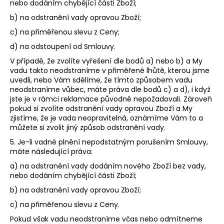
nebo dodáním chybějící části Zboží;
b) na odstranění vady opravou Zboží;
c) na přiměřenou slevu z Ceny;
d) na odstoupení od Smlouvy.
V případě, že zvolíte vyřešení dle bodů a) nebo b) a My
vadu takto neodstraníme v přiměřené lhůtě, kterou jsme
uvedli, nebo Vám sdělíme, že tímto způsobem vadu
neodstraníme vůbec, máte práva dle bodů c) a d), i když
jste je v rámci reklamace původně nepožadovali. Zároveň
pokud si zvolíte odstranění vady opravou Zboží a My
zjistíme, že je vada neopravitelná, oznámíme Vám to a
můžete si zvolit jiný způsob odstranění vady.
5. Je-li vadné plnění nepodstatným porušením Smlouvy,
máte následující práva:
a) na odstranění vady dodáním nového Zboží bez vady,
nebo dodáním chybějící části Zboží;
b) na odstranění vady opravou Zboží;
c) na přiměřenou slevu z Ceny.
Pokud však vadu neodstraníme včas nebo odmítneme