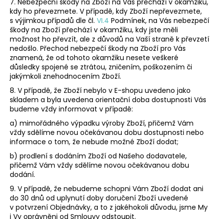
7.
Nebezpeční škody na Zboží na Vás přechází v okamžiku,
kdy ho převezmete. V případě, kdy Zboží nepřevezmete,
s výjimkou případů dle čl.
VI.
4
Podmínek, na Vás nebezpečí
škody na Zboží přechází v okamžiku, kdy jste měli
možnost ho převzít, ale z důvodů na Vaší straně k převzetí
nedošlo. Přechod nebezpečí škody na Zboží pro Vás
znamená, že od tohoto okamžiku nesete veškeré
důsledky spojené se ztrátou, zničením, poškozením či
jakýmkoli znehodnocením Zboží.
8. V případě, že Zboží nebylo v E-shopu uvedeno jako
skladem a byla uvedena orientační doba dostupnosti Vás
budeme vždy informovat v případě:
a) mimořádného výpadku výroby Zboží, přičemž Vám
vždy sdělíme novou očekávanou dobu dostupnosti nebo
informace o tom, že nebude možné Zboží dodat;
b) prodlení s dodáním Zboží od Našeho dodavatele,
přičemž Vám vždy sdělíme novou očekávanou dobu
dodání.
9.
V případě, že nebudeme schopni Vám Zboží dodat ani
do 30 dnů od uplynutí doby doručení Zboží uvedené
v potvrzení Objednávky, a to z jakéhokoli důvodu, jsme My
i Vy oprávněni od Smlouvy odstoupit.