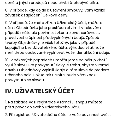
ceně u jiných prodejců nebo chybí či přebývá cifra.
8. V případě, kdy dojde k uzavření Smlouvy, Vám vzniká
závazek k zaplacení Celkové ceny.
9. V případě, že máte zřízen Uživatelský účet, můžete
učinit Objednávku jeho prostřednictvím. I v takovém
případě máte ale povinnost zkontrolovat správnost,
pravdivost a úplnost předvyplněných údajů. Způsob
tvorby Objednávky je však totožný, jako v případě
kupujícího bez Uživatelského účtu, výhodou však je, že
není třeba opakovaně vyplňovat Vaše identifikační údaje.
10. V některých případech umožňujeme na nákup Zboží
využít slevu. Pro poskytnutí slevy je třeba, abyste v rámci
návrhu Objednávky vyplnili údaje o této slevě do předem
určeného pole. Pokud tak učiníte, bude Vám Zboží
poskytnuto se slevou.
IV. UŽIVATELSKÝ ÚČET
1. Na základě Vaší registrace v rámci E-shopu můžete
přistupovat do svého Uživatelského účtu.
2. Při registraci Uživatelského účtu je Vaše povinnost uvést