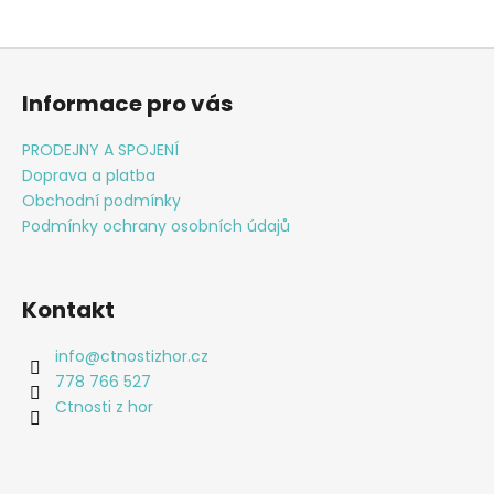
Z
á
Informace pro vás
p
a
PRODEJNY A SPOJENÍ
t
Doprava a platba
í
Obchodní podmínky
Podmínky ochrany osobních údajů
Kontakt
info
@
ctnostizhor.cz
778 766 527
Ctnosti z hor