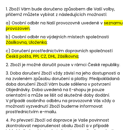
1. Zboží Vám bude doručeno způsobem dle Vaší volby,
přičemž můžete vybírat z následujících možností:
a) Osobní odběr na Naší provozovně uvedené v
seznamu
provozoven
;
b) Osobní odběr na výdejních místech společnosti
Zásilkovna, Uloženka
;
c) Doručení prostřednictvím dopravních společností
Česká pošta, PPL CZ, DHL, Zásilkovna
;
2. Zboží je možné doručit pouze v rámci České republiky.
3. Doba doručení Zboží vždy závisí na jeho dostupnosti a
na zvoleném způsobu doručení a platby. Předpokládaná
doba doručení Zboží Vám bude sdělena v potvrzení
Objednávky. Doba uvedená na E-shopu je pouze
orientační a může se lišit od skutečné doby dodání.
V případě osobního odběru na provozovně Vás vždy o
možnosti vyzvednutí Zboží budeme informovat
prostřednictvím e-mailu.
4.
Po převzetí Zboží od dopravce je Vaše povinnost
zkontrolovat neporušenost obalu Zboží a v případě