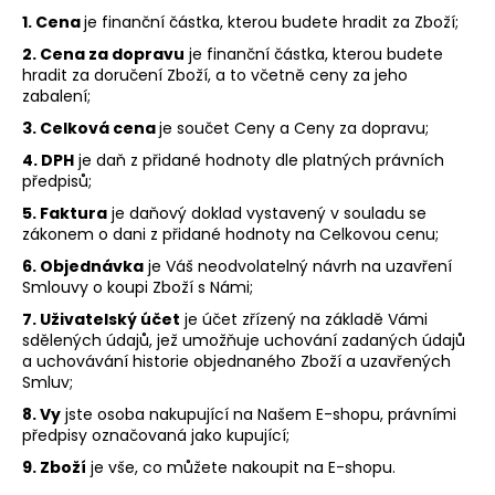
1. Cena
je finanční částka, kterou budete hradit za Zboží;
2. Cena za dopravu
je finanční částka, kterou budete
hradit za doručení Zboží, a to včetně ceny za jeho
zabalení;
3. Celková cena
je součet Ceny a Ceny za dopravu;
4. DPH
je daň z přidané hodnoty dle platných právních
předpisů;
5. Faktura
je daňový doklad vystavený v souladu se
zákonem o dani z přidané hodnoty na Celkovou cenu;
6. Objednávka
je Váš neodvolatelný návrh na uzavření
Smlouvy o koupi Zboží s Námi;
7. Uživatelský účet
je účet zřízený na základě Vámi
sdělených údajů, jež umožňuje uchování zadaných údajů
a uchovávání historie objednaného Zboží a uzavřených
Smluv;
8. Vy
jste osoba nakupující na Našem E-shopu, právními
předpisy označovaná jako kupující;
9. Zboží
je vše, co můžete nakoupit na E-shopu.