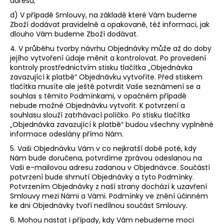
adresu;
d) V případě Smlouvy, na základě které Vám budeme
Zboží dodávat pravidelně a opakovaně, též informaci, jak
dlouho Vám budeme Zboží dodávat.
4. V průběhu tvorby návrhu Objednávky může až do doby
jejího vytvoření údaje měnit a kontrolovat. Po provedení
kontroly prostřednictvím stisku tlačítka „Objednávka
zavazující k platbě“ Objednávku vytvoříte. Před stiskem
tlačítka musíte ale ještě potvrdit Vaše seznámení se a
souhlas s těmito Podmínkami, v opačném případě
nebude možné Objednávku vytvořit. K potvrzení a
souhlasu slouží zatrhávací políčko. Po stisku tlačítka
„Objednávka zavazující k platbě“ budou všechny vyplněné
informace odeslány přímo Nám.
5. Vaši Objednávku Vám v co nejkratší době poté, kdy
Nám bude doručena, potvrdíme zprávou odeslanou na
Vaši e-mailovou adresu zadanou v Objednávce. Součástí
potvrzení bude shrnutí Objednávky a tyto Podmínky.
Potvrzením Objednávky z naší strany dochází k uzavření
Smlouvy mezi Námi a Vámi. Podmínky ve znění účinném
ke dni Objednávky tvoří nedílnou součást Smlouvy.
6. Mohou nastat i případy, kdy Vám nebudeme moci