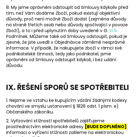
8. My jsme oprávněni odstoupit od Smlouvy kdykoliv před
tím, než Vám dodáme Zboží, pokud existují objektivní
důvody, proč není možné Zboží dodat (zejména důvody
na straně třetích osob nebo důvody spočívající v povaze
Zboží), a to i před uplynutím doby uvedené v čl.
VI.9.
Podmínek. Můžeme také od Smlouvy odstoupit, pokud je
zjevné, že jste uvedli v Objednávce záměrně nesprávné
informace. V případě, že nakupujete zboží v rámci své
podnikatelské činnosti, tedy jako podnikatel, jsme
oprávněni od Smlouvy odstoupit kdykoli, i bez udání
důvodu.
IX. ŘEŠENÍ SPORŮ SE SPOTŘEBITELI
1. Nejsme ve vztahu ke kupujícím vázáni žádnými kodexy
chování ve smyslu ustanovení § 1826 odst. 1 písm. e)
Občanského zákoníku.
2. Vyřizování stížností spotřebitelů zajišťujeme
prostřednictvím elektronické adresy
[BUDE DOPLNĚNO]
.
Informaci o vyřízení stížnosti zašleme na elektronickou