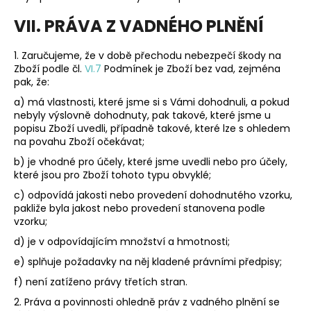
VII. PRÁVA Z VADNÉHO PLNĚNÍ
1.
Zaručujeme, že v době přechodu nebezpečí škody na
Zboží podle čl.
VI.
7
Podmínek je Zboží bez vad, zejména
pak, že:
a) má vlastnosti, které jsme si s Vámi dohodnuli, a pokud
nebyly výslovně dohodnuty, pak takové, které jsme u
popisu Zboží uvedli, případně takové, které lze s ohledem
na povahu Zboží očekávat;
b) je vhodné pro účely, které jsme uvedli nebo pro účely,
které jsou pro Zboží tohoto typu obvyklé;
c) odpovídá jakosti nebo provedení dohodnutého vzorku,
pakliže byla jakost nebo provedení stanovena podle
vzorku;
d) je v odpovídajícím množství a hmotnosti;
e) splňuje požadavky na něj kladené právními předpisy;
f) není zatíženo právy třetích stran.
2. Práva a povinnosti ohledně práv z vadného plnění se