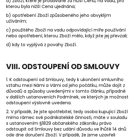
a) Zboží, které je prodávané za nižší Cenu, na vadu, pro
kterou byla nižší Cena ujednána;
b) opotřebení Zboží způsobeného jeho obvyklým
užíváním;
c) použitého Zboží na vadu odpovídající míře používání
nebo opotřebení, kterou Zboží mělo, když jste jej převzali;
d) kdy to vyplývá z povahy Zboží.
VIII. ODSTOUPENÍ OD SMLOUVY
1. K odstoupení od Smlouvy, tedy k ukončení smluvního
vztahu mezi Námi a Vámi od jeho počátku, může dojít z
důvodů a způsoby uvedenými v tomto článku, případně
v dalších ustanoveních Podmínek, ve kterých je možnost
odstoupení výslovně uvedena.
2.
V případě, že jste spotřebitel, tedy osoba kupující Zboží
mimo rámec své podnikatelské činnosti, máte v souladu
s ustanovením §1829 občanského zákoníku právo
odstoupit od Smlouvy bez udání důvodu ve lhůtě 14 dnů
ode dne doručení Zboží. V případě, že jsme uzavřeli