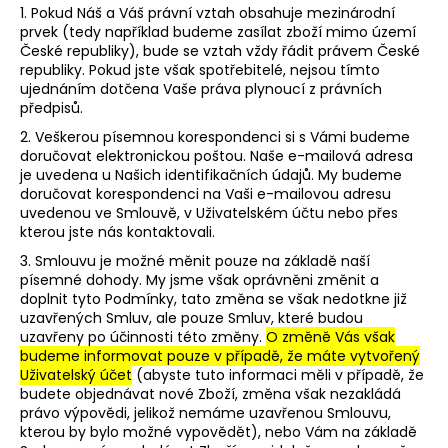
1. Pokud Náš a Váš právní vztah obsahuje mezinárodní
prvek (tedy například budeme zasílat zboží mimo území
České republiky), bude se vztah vždy řádit právem České
republiky. Pokud jste však spotřebitelé, nejsou tímto
ujednáním dotčena Vaše práva plynoucí z právních
předpisů.
2. Veškerou písemnou korespondenci si s Vámi budeme
doručovat elektronickou poštou. Naše e-mailová adresa
je uvedena u Našich identifikačních údajů. My budeme
doručovat korespondenci na Vaši e-mailovou adresu
uvedenou ve Smlouvě, v Uživatelském účtu nebo přes
kterou jste nás kontaktovali.
3. Smlouvu je možné měnit pouze na základě naší
písemné dohody. My jsme však oprávněni změnit a
doplnit tyto Podmínky, tato změna se však nedotkne již
uzavřených Smluv, ale pouze Smluv, které budou
uzavřeny po účinnosti této změny.
O změně Vás však
budeme informovat pouze v případě, že máte vytvořený
Uživatelský účet
(abyste tuto informaci měli v případě, že
budete objednávat nové Zboží, změna však nezakládá
právo výpovědi, jelikož nemáme uzavřenou Smlouvu,
kterou by bylo možné vypovědět), nebo Vám na základě