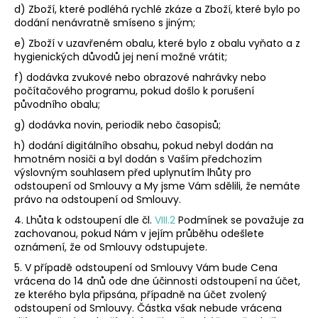
d) Zboží, které podléhá rychlé zkáze a Zboží, které bylo po
dodání nenávratně smíseno s jiným;
e) Zboží v uzavřeném obalu, které bylo z obalu vyňato a z
hygienických důvodů jej není možné vrátit;
f) dodávka zvukové nebo obrazové nahrávky nebo
počítačového programu, pokud došlo k porušení
původního obalu;
g) dodávka novin, periodik nebo časopisů;
h) dodání digitálního obsahu, pokud nebyl dodán na
hmotném nosiči a byl dodán s Vaším předchozím
výslovným souhlasem před uplynutím lhůty pro
odstoupení od Smlouvy a My jsme Vám sdělili, že nemáte
právo na odstoupení od Smlouvy.
4. Lhůta k odstoupení dle čl.
VIII.2
Podmínek se považuje za
zachovanou, pokud Nám v jejím průběhu odešlete
oznámení, že od Smlouvy odstupujete.
5. V případě odstoupení od Smlouvy Vám bude Cena
vrácena do 14 dnů ode dne účinnosti odstoupení na účet,
ze kterého byla připsána, případně na účet zvolený
odstoupení od Smlouvy. Částka však nebude vrácena