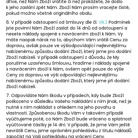
dříve, než Nám Zboží vrátíte či než prokážete, že došlo
k jeho zaslání zpět Nám. Zboží Nám prosím vracejte čisté,
pokud možno včetně originálního obalu.
6. V případě odstoupení od Smlouvy dle čl.
VIII.2
Podmínek
jste povinní Nám Zboží zaslat do 14 dnů od odstoupení a
nesete náklady spojené s navrácením zboží k Nám. Vy
máte naopak nárok na to, abychom Vám vrátili Cenu za
dopravu, avšak pouze ve výši
odpovídající nejlevnějšímu
nabízenému způsobu dodání Zboží, který jsme pro dodání
Zboží nabízeli. V případě odstoupení z důvodu, že My
porušíme uzavřenou Smlouvu, hradíme i náklady spojené
s navrácením zboží k Nám, ovšem opět pouze do výše
Ceny za dopravu ve výši
odpovídající nejlevnějšímu
nabízenému způsobu dodání Zboží, který jsme při dodání
Zboží nabízeli.
7. Odpovídáte Nám škodu v případech, kdy bude Zboží
poškozeno v důsledku Vašeho nakládání s ním jinak, než je
nutné s ním nakládat s ohledem na jeho povahu a
vlastnosti. Způsobenou škodu Vám v takovém případě
vyúčtujeme poté, co Nám Zboží bude vráceno a splatnost
vyúčtované částky je 14 dní. V případě, že jsme Vám ještě
nevrátili Cenu, jsme oprávněni pohledávku z titulu nákladů
započíst na Vaši pohledávku na vrácení Ceny.