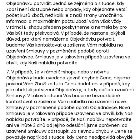
Objednávku potvrdit. Jedná se zejména o situace, kdy
Zboží není dostupné nebo případy, kdy objednáte větší
počet kusů Zboží, než kolik je z naší strany umožněno.
Informaci o maximálním počtu Zboží Vám však vždy
v rámci E-shopu předem poskytneme a neměla by pro
Vás být tedy překvapivá. V případě, že nastane jakýkoli
důvod, pro který nemůžeme Objednávku potvrdit,
budeme Vás kontaktovat a zašleme Vám nabídku na
uzavření Smlouvy v pozměněné podobě oproti
Objednávce. Smlouva je v takovém případě uzavřena ve
chvíli, kdy Naši nabídku potvrdíte.
7. V případě, že v rámci E-shopu nebo v návrhu
Objednávky bude uvedena zjevně chybná Cena, nejsme
povinni Vám Zboží za tuto Cenu dodat ani v případě, kdy
jste obdrželi potvrzení Objednávky, a tedy došlo k uzavření
Smlouvy. V takové situaci Vás budeme bezodkladně
kontaktovat a zašleme Vám nabídku na uzavření nové
Smlouvy v pozměněné podobě oproti Objednávce. Nová
Smlouva je v takovém případě uzavřena ve chvíli, kdy Naši
nabídku potvrdíte. V případě, že Naši nabídku nepotvrdíte
ani ve lhůtě 3 dnů od jejího odeslání, jsme oprávněni od
uzavřené Smlouvy odstoupit. Za zjevnou chybu v Ceně se
považuje například situace, kdy Cena neodpovídá obvyklé