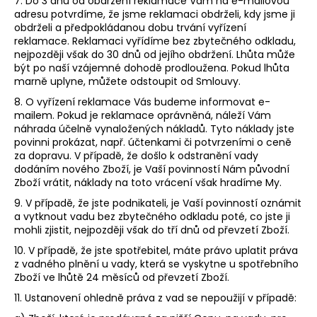
7. Do 3 dnů od obdržení reklamace Vám na e-mailovou
adresu potvrdíme, že jsme reklamaci obdrželi, kdy jsme ji
obdrželi a předpokládanou dobu trvání vyřízení
reklamace. Reklamaci vyřídíme bez zbytečného odkladu,
nejpozději však do 30 dnů od jejího obdržení. Lhůta může
být po naší vzájemné dohodě prodloužena. Pokud lhůta
marně uplyne, můžete odstoupit od Smlouvy.
8. O vyřízení reklamace Vás budeme informovat e-
mailem. Pokud je reklamace oprávněná, náleží Vám
náhrada účelně vynaložených nákladů. Tyto náklady jste
povinni prokázat, např. účtenkami či potvrzeními o ceně
za dopravu. V případě, že došlo k odstranění vady
dodáním nového Zboží, je Vaší povinností Nám původní
Zboží vrátit, náklady na toto vrácení však hradíme My.
9. V případě, že jste podnikateli, je Vaší povinností oznámit
a vytknout vadu bez zbytečného odkladu poté, co jste ji
mohli zjistit, nejpozději však do tří dnů od převzetí Zboží.
10. V případě, že jste spotřebitel, máte právo uplatit práva
z vadného plnění u vady, která se vyskytne u spotřebního
Zboží ve lhůtě 24 měsíců od převzetí Zboží.
11. Ustanovení ohledně práva z vad se nepoužijí v případě: