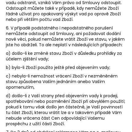
vadu odstranit, vzniká Vám právo od Smlouvy odstoupit.
Odstoupit můžete také v případě, kdy nemůžete Zboží
řádně užívat pro opakovaný výskyt vad po opravě Zboží
nebo při větším počtu vad Zboží.
6. V případě podstatného i nepodstatného porušení
nemůžete odstoupit od Smlouvy, ani požadovat dodání
nové věci, pokud nemůžete vrátit Zboží ve stavu, v jakém
jste ho obdrželi. To ale neplatí v následujících případech:
a) došlo-li ke změně stavu Zboží v důsledku prohlídky za
účelem zjištění vady;
b) bylo-li Zboží použito ještě před objevením vady;
c) nebyla-li nemožnost vrácení Zboží v nezměněném
stavu způsobena Vaším jednáním anebo Vaším
opomenutím,
d) došlo-li z Vaší strany před objevením vady k prodeji,
spotřebování nebo pozměnění Zboží při obvyklém použití;
pokud k tomu však došlo jen částečně, je Vaší povinností
tu část Zboží, kterou vrátit lze a v takovém případě Vám
nebude vrácena část Cen odpovídající Vašemu
prospěchu z užití části Zboží.