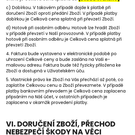
c) Dobírkou.
V takovém případě dojde k platbě při
doručení Zboží oproti předání Zboží. V případě platby
dobírkou je Celková cena splatná při převzetí Zboží.
d) Hotově při osobním odběru. Hotově lze hradit Zboží
v případě převzetí v Naší provozovně. V případě platby
hotově při osobním odběru je Celková cena splatná při
převzetí Zboží.
4. Faktura bude vystavena v elektronické podobě po
uhrazení Celkové ceny a bude zaslána na Vaši e-
mailovou adresu. Faktura bude též fyzicky přiložena ke
Zboží a dostupná v Uživatelském úču.
5. Vlastnické právo ke Zboží na Vás přechází až poté, co
zaplatíte Celkovou cenu a Zboží převezmete. V případě
platby bankovním převodem je Celková cena zaplacena
připsáním na Náš účet, v ostatních případech je
zaplacena v okamžik provedení platby.
VI. DORUČENÍ ZBOŽÍ, PŘECHOD
NEBEZPEČÍ ŠKODY NA VĚCI