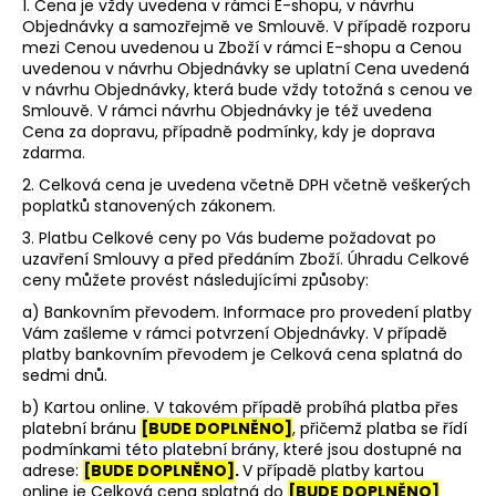
1. Cena je vždy uvedena v rámci E-shopu, v návrhu
Objednávky a samozřejmě ve Smlouvě. V případě rozporu
mezi Cenou uvedenou u Zboží v rámci E-shopu a Cenou
uvedenou v návrhu Objednávky se uplatní Cena uvedená
v návrhu Objednávky, která bude vždy totožná s cenou ve
Smlouvě. V rámci návrhu Objednávky je též uvedena
Cena za dopravu, případně podmínky, kdy je doprava
zdarma.
2. Celková cena je uvedena včetně DPH včetně veškerých
poplatků stanovených zákonem.
3. Platbu Celkové ceny po Vás budeme požadovat po
uzavření Smlouvy a před předáním Zboží. Úhradu Celkové
ceny můžete provést
následujícími
způsoby:
a) Bankovním převodem. Informace pro provedení platby
Vám zašleme v rámci potvrzení Objednávky. V případě
platby bankovním převodem je Celková cena splatná do
sedmi dnů.
b) Kartou online. V takovém případě probíhá platba přes
platební bránu
[BUDE DOPLNĚNO]
, přičemž platba se řídí
podmínkami této platební brány, které jsou dostupné na
adrese:
[BUDE DOPLNĚNO]
.
V případě platby kartou
online je Celková cena splatná do
[BUDE DOPLNĚNO]