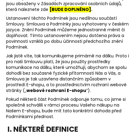
jsou obsaženy v Zásadách zpracování osobních údajů,
a
která naleznete zde
[BUDE DOPLNĚNO]
.
j
Ustanovení těchto Podmínek jsou nedílnou součástí
í
Smlouvy. Smlouva a Podmínky jsou vyhotoveny v českém
t
jazyce. Znění Podmínek můžeme jednostranně měnit či
doplňovat. Tímto ustanovením nejsou dotčena práva a
?
povinnosti vzniklá po dobu účinnosti předchozího znění
Podmínek.
Jak jistě víte, tak komunikujeme primárně na dálku. Proto i
pro naši Smlouvu platí, že jsou použity prostředky
komunikace na dálku, které umožňují, abychom se spolu
HLEDAT
dohodli bez současné fyzické přítomnosti Nás a Vás, a
Smlouva je tak uzavřena distančním způsobem v
prostředí E-shopu, a to prostřednictvím rozhraní webové
stránky („
webové rozhraní E-shopu
“).
Pokud některá část Podmínek odporuje tomu, co jsme si
společně schválili v rámci procesu Vašeho nákupu na
Našem E-shopu, bude mít tato konkrétní dohoda před
Podmínkami přednost.
I. NĚKTERÉ DEFINICE