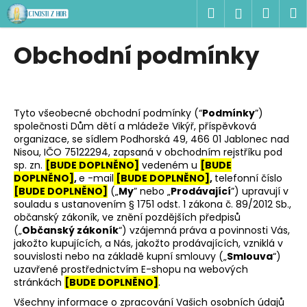
K
Přejít
Hledat
Náku
M
Přihlášen
na
o
obsah
Zpět
Zpět
košík
š
Obchodní podmínky
í
C
k
o
p
Tyto všeobecné obchodní podmínky (“
Podmínky
”)
o
společnosti
Dům dětí a mládeže Vikýř, příspěvková
organizace
, se sídlem
Podhorská 49, 466 01 Jablonec nad
t
Nisou
, IČO
75122294
, zapsaná v obchodním rejstříku pod
ř
sp. zn.
[BUDE DOPLNĚNO]
vedeném u
[BUDE
e
DOPLNĚNO]
,
e -mail
[BUDE DOPLNĚNO]
,
telefonní číslo
[BUDE DOPLNĚNO]
(„
My
” nebo „
Prodávající
”) upravují v
b
souladu s ustanovením § 1751 odst. 1 zákona č. 89/2012 Sb.,
u
občanský zákoník, ve znění pozdějších předpisů
(„
Občanský zákoník
“) vzájemná práva a povinnosti Vás,
j
jakožto kupujících, a Nás, jakožto prodávajících, vzniklá v
e
souvislosti nebo na základě kupní smlouvy („
Smlouva
“)
t
uzavřené prostřednictvím E-shopu na webových
stránkách
[BUDE DOPLNĚNO]
.
e
Všechny informace o zpracování Vašich osobních údajů
n