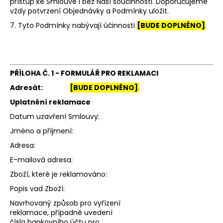
přístup ke Smlouvě i bez Naší součinnosti. Doporučujeme
vždy potvrzení Objednávky a Podmínky uložit.
7. Tyto Podmínky nabývají účinnosti
[BUDE DOPLNĚNO]
.
PŘÍLOHA Č. 1 -
FORMULÁŘ PRO REKLAMACI
Adresát:
[BUDE DOPLNĚNO]
.
Uplatnění reklamace
Datum uzavření Smlouvy:
Jméno a příjmení:
Adresa:
E-mailová adresa:
Zboží, které je reklamováno:
Popis vad Zboží:
Navrhovaný způsob pro vyřízení
reklamace, případně uvedení
čísla bankovního účtu pro