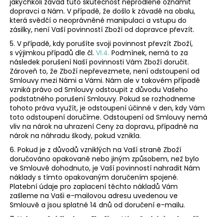
jakýchkoli závad tuto skutečnost neprodleně oznámit
dopravci a Nám. V případě, že došlo k závadě na obalu,
která svědčí o neoprávněné manipulaci a vstupu do
zásilky, není Vaší povinností Zboží od dopravce převzít.
5. V případě, kdy porušíte svoji povinnost převzít Zboží,
s výjimkou případů dle čl.
VI.
4.
Podmínek, nemá to za
následek porušení Naší povinnosti Vám Zboží doručit.
Zároveň to, že Zboží nepřevezmete, není odstoupení od
Smlouvy mezi Námi a Vámi. Nám ale v takovém případě
vzniká právo od Smlouvy odstoupit z důvodu Vašeho
podstatného porušení Smlouvy. Pokud se rozhodneme
tohoto práva využít, je odstoupení účinné v den, kdy Vám
toto odstoupení doručíme. Odstoupení od Smlouvy nemá
vliv na nárok na uhrazení Ceny za dopravu, případně na
nárok na náhradu škody, pokud vznikla.
6. Pokud je z důvodů vzniklých na Vaší straně Zboží
doručováno opakovaně nebo jiným způsobem, než bylo
ve Smlouvě dohodnuto, je Vaší povinností nahradit Nám
náklady s tímto opakovaným doručením spojené.
Platební údaje pro zaplacení těchto nákladů Vám
zašleme na Vaši e-mailovou adresu uvedenou ve
Smlouvě a jsou splatné 14 dnů od doručení e-mailu.