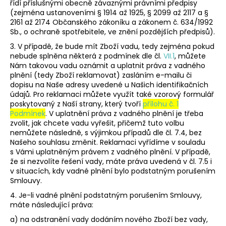
řídí příslušnými obecně závaznými právními předpisy
(zejména ustanoveními § 1914 až 1925, § 2099 až 2117 a §
2161 až 2174 Občanského zákoníku a zákonem č. 634/1992
Sb., o ochraně spotřebitele, ve znění pozdějších předpisů).
3. V případě, že bude mít Zboží vadu, tedy zejména pokud
nebude splněna některá z podmínek dle čl.
VII.1
, můžete
Nám takovou vadu oznámit a uplatnit práva z vadného
plnění (tedy Zboží reklamovat) zasláním e-mailu či
dopisu na Naše adresy uvedené u Našich identifikačních
údajů. Pro reklamaci můžete využít také vzorový formulář
poskytovaný z Naší strany, který tvoří
přílohu č. 1
Podmínek
. V uplatnění práva z vadného plnění je třeba
zvolit, jak chcete vadu vyřešit, přičemž tuto volbu
nemůžete následně, s výjimkou případů dle čl. 7.4, bez
Našeho souhlasu změnit. Reklamaci vyřídíme v souladu
s Vámi uplatněným právem z vadného plnění. V případě,
že si nezvolíte řešení vady, máte práva uvedená v čl. 7.5 i
v situacích, kdy vadné plnění bylo podstatným porušením
Smlouvy.
4. Je-li vadné plnění podstatným porušením Smlouvy,
máte následující práva:
a) na odstranění vady dodáním nového Zboží bez vady,