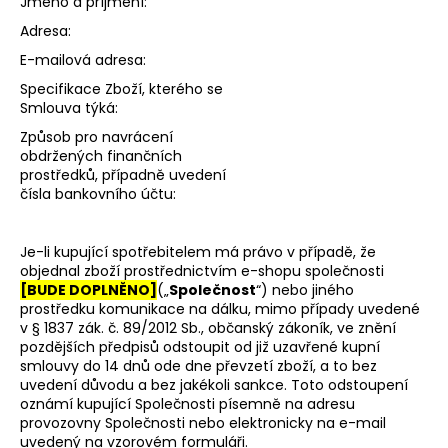
Jméno a příjmení:
Adresa:
E-mailová adresa:
Specifikace Zboží, kterého se
Smlouva týká:
Způsob pro navrácení
obdržených finančních
prostředků, případně uvedení
čísla bankovního účtu:
Je-li kupující spotřebitelem má právo v případě, že
objednal zboží prostřednictvím e-shopu společnosti
[BUDE DOPLNĚNO]
(„
Společnost
“) nebo jiného
prostředku komunikace na dálku, mimo případy uvedené
v § 1837 zák. č. 89/2012 Sb., občanský zákoník, ve znění
pozdějších předpisů odstoupit od již uzavřené kupní
smlouvy do 14 dnů ode dne převzetí zboží, a to bez
uvedení důvodu a bez jakékoli sankce. Toto odstoupení
oznámí kupující Společnosti písemně na adresu
provozovny Společnosti nebo elektronicky na e-mail
uvedený na vzorovém formuláři.