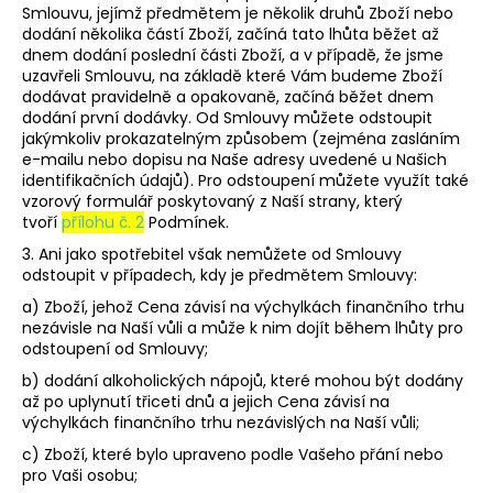
Smlouvu, jejímž předmětem je několik druhů Zboží nebo
dodání několika částí Zboží, začíná tato lhůta běžet až
dnem dodání poslední části Zboží, a v případě, že jsme
uzavřeli Smlouvu, na základě které Vám budeme Zboží
dodávat pravidelně a opakovaně, začíná běžet dnem
dodání první dodávky. Od Smlouvy můžete odstoupit
jakýmkoliv prokazatelným způsobem (zejména zasláním
e-mailu nebo dopisu na Naše adresy uvedené u Našich
identifikačních údajů). Pro odstoupení můžete využít také
vzorový formulář poskytovaný z Naší strany, který
tvoří
přílohu č. 2
Podmínek.
3. Ani jako spotřebitel však nemůžete od Smlouvy
odstoupit v případech, kdy je předmětem Smlouvy:
a) Zboží, jehož Cena závisí na výchylkách finančního trhu
nezávisle na Naší vůli a může k nim dojít během lhůty pro
odstoupení od Smlouvy;
b) dodání alkoholických nápojů, které mohou být dodány
až po uplynutí třiceti dnů a jejich Cena závisí na
výchylkách finančního trhu nezávislých na Naší vůli;
c) Zboží, které bylo upraveno podle Vašeho přání nebo
pro Vaši osobu;