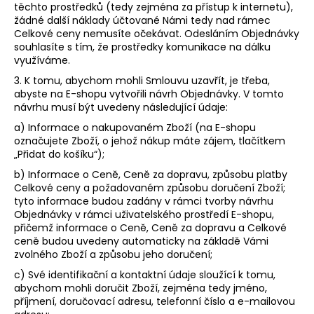
těchto prostředků (tedy zejména za přístup k internetu),
žádné další náklady účtované Námi tedy nad rámec
Celkové ceny nemusíte očekávat. Odesláním Objednávky
souhlasíte s tím, že prostředky komunikace na dálku
využíváme.
3. K tomu, abychom mohli Smlouvu uzavřít, je třeba,
abyste na E-shopu vytvořili návrh Objednávky. V tomto
návrhu musí být uvedeny následující údaje:
a) Informace o nakupovaném Zboží (na E-shopu
označujete Zboží, o jehož nákup máte zájem, tlačítkem
„Přidat do košíku“);
b) Informace o Ceně, Ceně za dopravu, způsobu platby
Celkové ceny a požadovaném způsobu doručení Zboží;
tyto informace budou zadány v rámci tvorby návrhu
Objednávky v rámci uživatelského prostředí E-shopu,
přičemž informace o Ceně, Ceně za dopravu a Celkové
ceně budou uvedeny automaticky na základě Vámi
zvolného Zboží a způsobu jeho doručení;
c) Své identifikační a kontaktní údaje sloužící k tomu,
abychom mohli doručit Zboží, zejména tedy jméno,
příjmení, doručovací adresu, telefonní číslo a e-mailovou