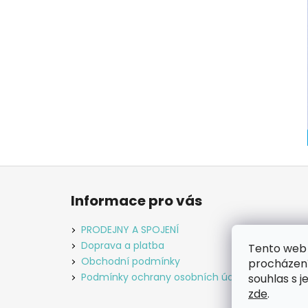
Z
á
Informace pro vás
p
a
PRODEJNY A SPOJENÍ
t
Doprava a platba
Tento web 
í
Obchodní podmínky
procházení
Podmínky ochrany osobních údajů
souhlas s j
zde
.