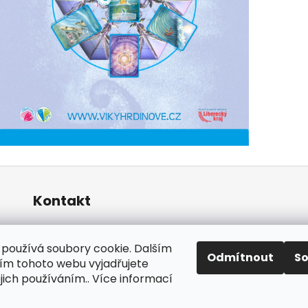
Kontakt
info
@
ctnostizhor.cz
778 766 527
používá soubory cookie. Dalším
Odmítnout
S
Ctnosti z hor
m tohoto webu vyjadřujete
ejich používáním.. Více informací