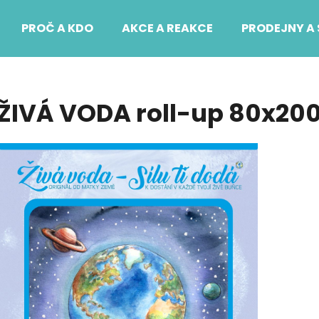
PROČ A KDO
AKCE A REAKCE
PRODEJNY A 
Co potřebujete najít?
ŽIVÁ VODA roll-up 80x2
HLEDAT